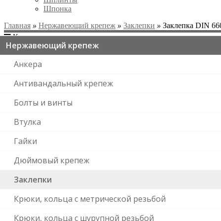
Шпонка
Главная
»
Нержавеющий крепеж
»
Заклепки
»
Заклепка DIN 66
Категории
Нержавеющий крепеж
Анкера
Антивандальный крепеж
Болты и винты
Втулка
Гайки
Дюймовый крепеж
Заклепки
Крюки, кольца с метрической резьбой
Крюки, кольца с шурупной резьбой