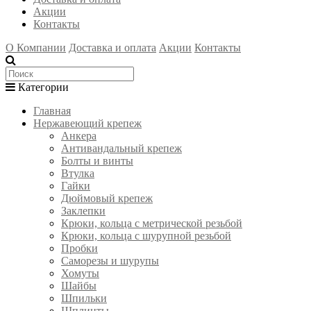
Акции
Контакты
О Компании
Доставка и оплата
Акции
Контакты
Категории
Главная
Нержавеющий крепеж
Анкера
Антивандальный крепеж
Болты и винты
Втулка
Гайки
Дюймовый крепеж
Заклепки
Крюки, кольца с метрической резьбой
Крюки, кольца с шурупной резьбой
Пробки
Саморезы и шурупы
Хомуты
Шайбы
Шпильки
Шплинты