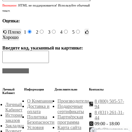
Внимание:
HTML не поддерживается! Используйте обычный
текст.
Оценка:
Плохо
1
2
3
4
5
Хорошо
Введите код, указанный на картинке:
Отправить
Личный
Информация
Дополнительно
Контакты
Кабинет
О Компании
Производители
8 (800) 505-57-
Личный
Доставка и
Подарочные
94
Кабинет
оплата
сертификаты
8 (831) 261-31-
История
Политика
Партнёрская
44
заказов
Безопасности
программа
09:00 - 18:00
Закладки
Условия
Карта сайта
info@ivagrupp.ru
Возврат