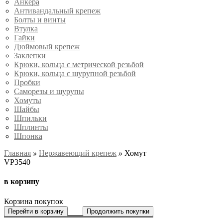
Анкера
Антивандальный крепеж
Болты и винты
Втулка
Гайки
Дюймовый крепеж
Заклепки
Крюки, кольца с метрической резьбой
Крюки, кольца с шурупной резьбой
Пробки
Саморезы и шурупы
Хомуты
Шайбы
Шпильки
Шплинты
Шпонка
Главная
»
Нержавеющий крепеж
»
Хомут
VP3540
в корзину
Корзина покупок
Перейти в корзину
Продолжить покупки