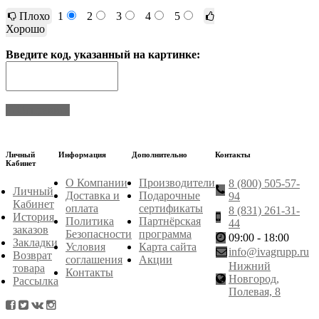
Плохо
1
2
3
4
5
Хорошо
Введите код, указанный на картинке:
Отправить
Личный
Информация
Дополнительно
Контакты
Кабинет
О Компании
Производители
8 (800) 505-57-
Личный
Доставка и
Подарочные
94
Кабинет
оплата
сертификаты
8 (831) 261-31-
История
Политика
Партнёрская
44
заказов
Безопасности
программа
09:00 - 18:00
Закладки
Условия
Карта сайта
info@ivagrupp.ru
Возврат
соглашения
Акции
Нижний
товара
Контакты
Новгород,
Рассылка
Полевая, 8