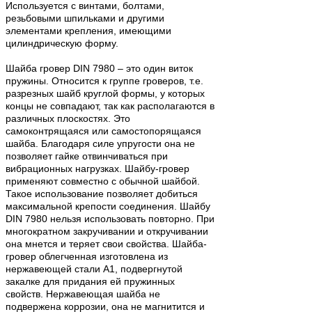
Используется с винтами, болтами,
резьбовыми шпильками и другими
элементами крепления, имеющими
цилиндрическую форму.
Шайба гровер DIN 7980 – это один виток
пружины. Относится к группе гроверов, т.е.
разрезных шайб круглой формы, у которых
концы не совпадают, так как располагаются в
различных плоскостях. Это
самоконтрящаяся или самостопорящаяся
шайба. Благодаря силе упругости она не
позволяет гайке отвинчиваться при
вибрационных нагрузках. Шайбу-гровер
применяют совместно с обычной шайбой.
Такое использование позволяет добиться
максимальной крепости соединения. Шайбу
DIN 7980 нельзя использовать повторно. При
многократном закручивании и откручивании
она мнется и теряет свои свойства. Шайба-
гровер облегченная изготовлена из
нержавеющей стали А1, подвергнутой
закалке для придания ей пружинных
свойств. Нержавеющая шайба не
подвержена коррозии, она не магнитится и