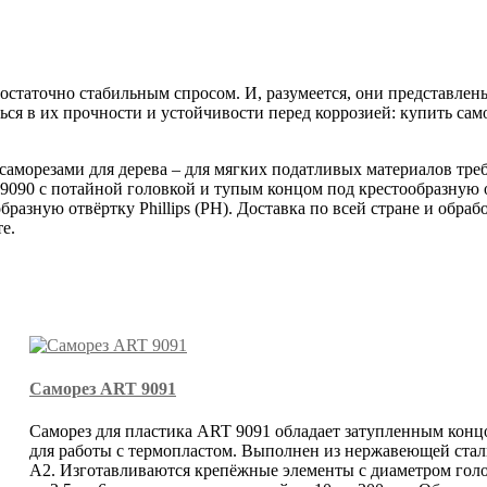
 достаточно стабильным спросом. И, разумеется, они предста
я в их прочности и устойчивости перед коррозией: купить само
аморезами для дерева – для мягких податливых материалов треб
090 с потайной головкой и тупым концом под крестообразную отв
азную отвёртку Phillips (PH). Доставка по всей стране и обраб
е.
Саморез ART 9091
Саморез для пластика ART 9091 обладает затупленным конц
для работы с термопластом. Выполнен из нержавеющей ста
А2. Изготавливаются крепёжные элементы с диаметром гол