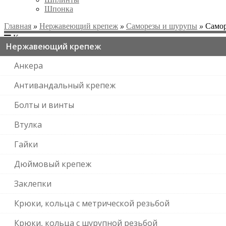
Шпонка
Главная
»
Нержавеющий крепеж
»
Саморезы и шурупы
»
Самор
Категории
Нержавеющий крепеж
Анкера
Антивандальный крепеж
Болты и винты
Втулка
Гайки
Дюймовый крепеж
Заклепки
Крюки, кольца с метрической резьбой
Крюки, кольца с шурупной резьбой