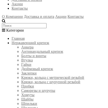
Акции
Контакты
О Компании
Доставка и оплата
Акции
Контакты
Категории
Главная
Нержавеющий крепеж
Анкера
Антивандальный крепеж
Болты и винты
Втулка
Гайки
Дюймовый крепеж
Заклепки
Крюки, кольца с метрической резьбой
Крюки, кольца с шурупной резьбой
Пробки
Саморезы и шурупы
Хомуты
Шайбы
Шпильки
Шплинты