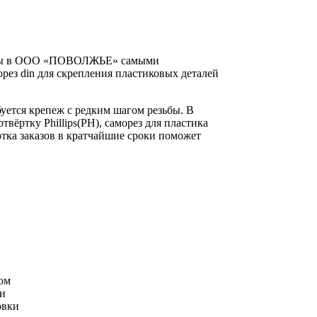
влены в ООО «ПОВОЛЖЬЕ» самыми
рез din для скрепления пластиковых деталей
уется крепеж с редким шагом резьбы. В
ёртку Phillips(PH), саморез для пластика
отка заказов в кратчайшие сроки поможет
ом
ли
овки