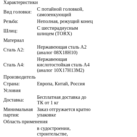
Характеристики
С потайной головкой,
Вид головки:
самозенкующий
Резьба:
Неполная, режущий конец
С шестирадиусным
Шлиц:
шлицем (TORX)
Материал
Нержавеющая сталь А2
Сталь А2:
(аналог 08Х18Н10)
Нержавеющая
Сталь A4:
кислотостойкая сталь A4
(аналог 10Х17Н13М2)
Производитель
Страна:
Европа, Китай, Россия
Условия
Бесплатная доставка до
Доставка:
ТК от 1 кг
Минимальная
Заказ отгружается кратно
партия:
упаковке
Область применения
в судостроении,
строительстве,