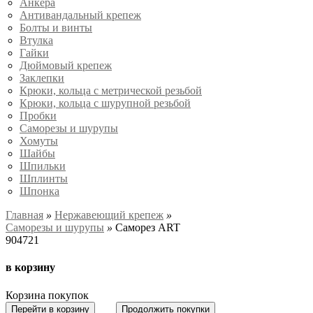
Анкера
Антивандальный крепеж
Болты и винты
Втулка
Гайки
Дюймовый крепеж
Заклепки
Крюки, кольца с метрической резьбой
Крюки, кольца с шурупной резьбой
Пробки
Саморезы и шурупы
Хомуты
Шайбы
Шпильки
Шплинты
Шпонка
Главная
»
Нержавеющий крепеж
»
Саморезы и шурупы
»
Саморез ART
904721
в корзину
Корзина покупок
Перейти в корзину
Продолжить покупки