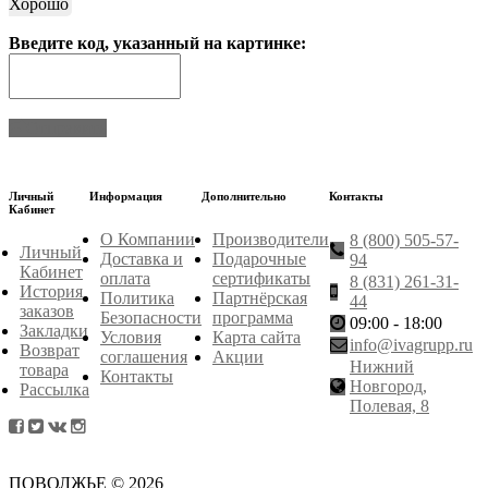
Хорошо
Введите код, указанный на картинке:
Отправить
Личный
Информация
Дополнительно
Контакты
Кабинет
О Компании
Производители
8 (800) 505-57-
Личный
Доставка и
Подарочные
94
Кабинет
оплата
сертификаты
8 (831) 261-31-
История
Политика
Партнёрская
44
заказов
Безопасности
программа
09:00 - 18:00
Закладки
Условия
Карта сайта
info@ivagrupp.ru
Возврат
соглашения
Акции
Нижний
товара
Контакты
Новгород,
Рассылка
Полевая, 8
ПОВОЛЖЬЕ © 2026