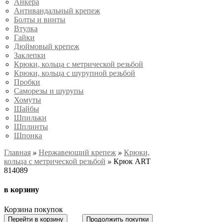
Анкера
Антивандальный крепеж
Болты и винты
Втулка
Гайки
Дюймовый крепеж
Заклепки
Крюки, кольца с метрической резьбой
Крюки, кольца с шурупной резьбой
Пробки
Саморезы и шурупы
Хомуты
Шайбы
Шпильки
Шплинты
Шпонка
Главная
»
Нержавеющий крепеж
»
Крюки,
кольца с метрической резьбой
»
Крюк ART
814089
в корзину
Корзина покупок
Перейти в корзину
Продолжить покупки