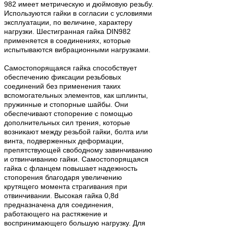
982 имеет метрическую и дюймовую резьбу.
Используются гайки в согласии с условиями
эксплуатации, по величине, характеру
нагрузки. Шестигранная гайка DIN982
применяется в соединениях, которые
испытываются вибрационными нагрузками.
Самостопорящаяся гайка способствует
обеспечению фиксации резьбовых
соединений без применения таких
вспомогательных элементов, как шплинты,
пружинные и стопорные шайбы. Они
обеспечивают стопорение с помощью
дополнительных сил трения, которые
возникают между резьбой гайки, болта или
винта, подверженных деформации,
препятствующей свободному завинчиванию
и отвинчиванию гайки. Самостопорящаяся
гайка с фланцем повышает надежность
стопорения благодаря увеличению
крутящего момента страгивания при
отвинчивании. Высокая гайка 0,8d
предназначена для соединения,
работающего на растяжение и
воспринимающего большую нагрузку. Для