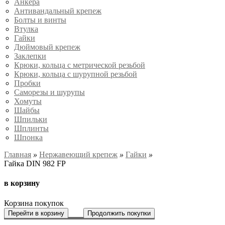
Анкера
Антивандальный крепеж
Болты и винты
Втулка
Гайки
Дюймовый крепеж
Заклепки
Крюки, кольца с метрической резьбой
Крюки, кольца с шурупной резьбой
Пробки
Саморезы и шурупы
Хомуты
Шайбы
Шпильки
Шплинты
Шпонка
Главная
»
Нержавеющий крепеж
»
Гайки
»
Гайка DIN 982 FP
в корзину
Корзина покупок
Перейти в корзину
Продолжить покупки