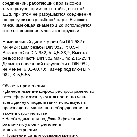
соединений, работающих при высокой
температуре, применяют гайки, высотой
1,2d, при этом не разрушаются соединения
по срезу витков резьбовой пары. Высокая
гайка, имеющая диаметр 1,2d используется
с целью снижения массы конструкции.
Номинальный диаметр резьбы DIN 982 d:
М4-M24; Шаг резьбы DIN 982, P: 0,5-4;
Высота гайки DIN 982, h: 4,5-38,9; Высота
резьбовой части DIN 982 мин., m: 2,15-29,4;
Диаметр описанной окружности e DIN 982,
не менее: 6,01-60,79; Размер под ключ DIN
982, S: 5,5-55.
Область применения:
• Данное изделие широко распространено во
всех сферах жизнедеятельности, но чаще
всего данную модель гайки используют в
производстве машинного оборудования, а
также в строительстве
• Необходима для надёжной фиксации
различных узлов и деталей в
машиностроении
• Применяется для создания крепких