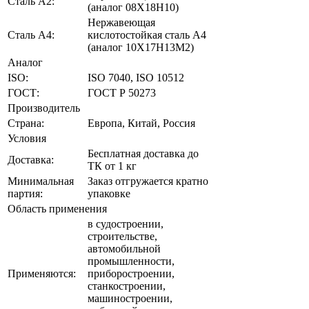
Сталь А2:
(аналог 08Х18Н10)
Нержавеющая
Сталь A4:
кислотостойкая сталь A4
(аналог 10Х17Н13М2)
Аналог
ISO:
ISO 7040, ISO 10512
ГОСТ:
ГОСТ Р 50273
Производитель
Страна:
Европа, Китай, Россия
Условия
Бесплатная доставка до
Доставка:
ТК от 1 кг
Минимальная
Заказ отгружается кратно
партия:
упаковке
Область применения
в судостроении,
строительстве,
автомобильной
промышленности,
Применяются:
приборостроении,
станкостроении,
машиностроении,