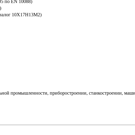
05 по EN 10088)
)
аналог 10Х17Н13М2)
ильной промышленности, приборостроении, станкостроении, маш