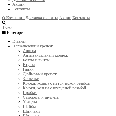
Акции
Контакты
О Компании
Доставка и оплата
Акции
Контакты
Категории
Главная
Нержавеющий крепеж
Анкера
Антивандальный крепеж
Болты и винты
Втулка
Гайки
Дюймовый крепеж
Заклепки
Крюки, кольца с метрической резьбой
Крюки, кольца с шурупной резьбой
Пробки
Саморезы и шурупы
Хомуты
Шайбы
Шпильки
Шплинты