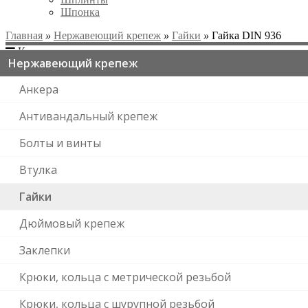
Шпонка
Главная
»
Нержавеющий крепеж
»
Гайки
»
Гайка DIN 936
Категории
Нержавеющий крепеж
Анкера
Антивандальный крепеж
Болты и винты
Втулка
Гайки
Дюймовый крепеж
Заклепки
Крюки, кольца с метрической резьбой
Крюки, кольца с шурупной резьбой