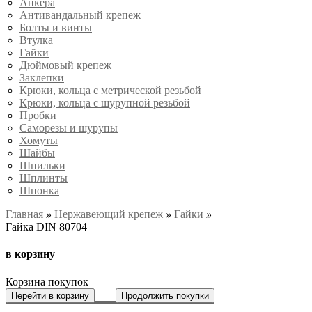
Анкера
Антивандальный крепеж
Болты и винты
Втулка
Гайки
Дюймовый крепеж
Заклепки
Крюки, кольца с метрической резьбой
Крюки, кольца с шурупной резьбой
Пробки
Саморезы и шурупы
Хомуты
Шайбы
Шпильки
Шплинты
Шпонка
Главная
»
Нержавеющий крепеж
»
Гайки
»
Гайка DIN 80704
в корзину
Корзина покупок
Перейти в корзину
Продолжить покупки