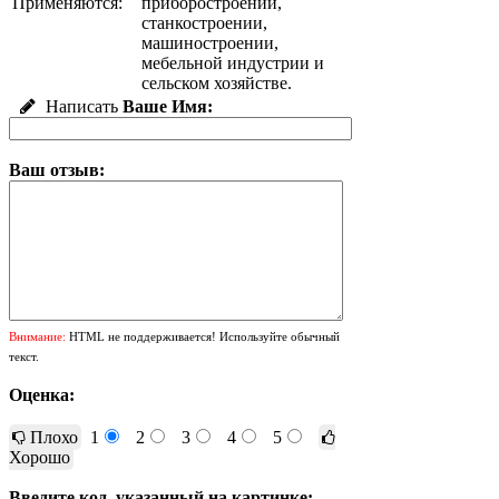
Применяются:
приборостроении,
станкостроении,
машиностроении,
мебельной индустрии и
сельском хозяйстве.
Написать
Ваше Имя:
Ваш отзыв:
Внимание:
HTML не поддерживается! Используйте обычный
текст.
Оценка:
Плохо
1
2
3
4
5
Хорошо
Введите код, указанный на картинке: