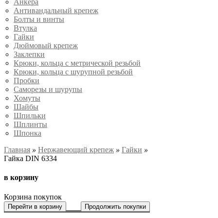
Анкера
Антивандальный крепеж
Болты и винты
Втулка
Гайки
Дюймовый крепеж
Заклепки
Крюки, кольца с метрической резьбой
Крюки, кольца с шурупной резьбой
Пробки
Саморезы и шурупы
Хомуты
Шайбы
Шпильки
Шплинты
Шпонка
Главная
»
Нержавеющий крепеж
»
Гайки
»
Гайка DIN 6334
в корзину
Корзина покупок
Перейти в корзину
Продолжить покупки