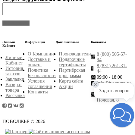
Отправить
Личный
Информация
Дополнительно
Контакты
Кабинет
О Компании
Производители
8 (800) 505-57-
Личный
Доставка и
Подарочные
94
Кабинет
оплата
сертификаты
8 (831) 261-31-
История
Политика
Партнёрская
44
заказов
Безопасности
программа
09:00 - 18:00
Закладки
Условия
Карта сайта
info@ivagrupp.ru
Возврат
соглашения
Акции
Нижний
товара
Задать вопрос
Контакты
Новгород,
Рассылка
Полевая, 8
ПОВОЛЖЬЕ © 2026