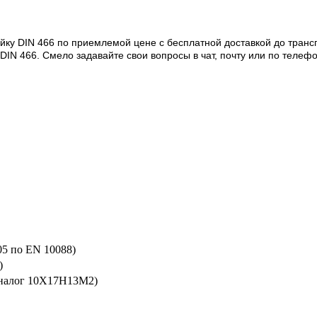
йку DIN 466 по приемлемой цене с бесплатной доставкой до транс
N 466. Смело задавайте свои вопросы в чат, почту или по телефон
05 по EN 10088)
)
аналог 10Х17Н13М2)