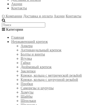
Акции
Контакты
О Компании
Доставка и оплата
Акции
Контакты
Категории
Главная
Нержавеющий крепеж
Анкера
Антивандальный крепеж
Болты и винты
Втулка
Гайки
Дюймовый крепеж
Заклепки
Крюки, кольца с метрической резьбой
Крюки, кольца с шурупной резьбой
Пробки
Саморезы и шурупы
Хомуты
Шайбы
Шпильки
Шплинты