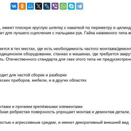
, имеет плоскую круглую шляпку с накаткой по периметру и цилин
ит для лучшего сцепления с пальцами рук. Гайка нажимного типа в
тся в тех местах, где есть необходимость частого монтажа/демон
медицинском оборудовании, станках и машинах, где требуется закр
ть. Отечественного стандарта для гаек этого типа не предусмотрен
дит для частой сборки и разборки
ских приборов, мебели, и в других областях
интами и прочими крепёжными элементами
обная ребристая поверхность упрощает монтаж и демонтаж детали,
остью к агрессивным средам, и имеют декоративный внешний вид