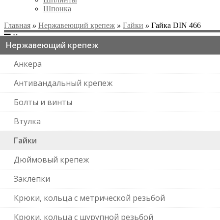
Шпонка
Главная
»
Нержавеющий крепеж
»
Гайки
»
Гайка DIN 466
Категории
Нержавеющий крепеж
Анкера
Антивандальный крепеж
Болты и винты
Втулка
Гайки
Дюймовый крепеж
Заклепки
Крюки, кольца с метрической резьбой
Крюки, кольца с шурупной резьбой