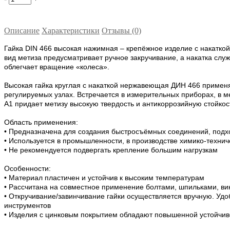
Описание
Характеристики
Отзывы (0)
Гайка DIN 466 высокая нажимная – крепёжное изделие с накаткой
вид метиза предусматривает ручное закручивание, а накатка служ
облегчает вращение «колеса».
Высокая гайка круглая с накаткой нержавеющая ДИН 466 применяе
регулируемых узлах. Встречается в измерительных приборах, в 
А1 придает метизу высокую твердость и антикоррозийную стойкос
Область применения:
• Предназначена для создания быстросъёмных соединений, подхо
• Используется в промышленности, в производстве химико-техниче
• Не рекомендуется подвергать крепление большим нагрузкам
Особенности:
• Материал пластичен и устойчив к высоким температурам
• Рассчитана на совместное применение болтами, шпильками, в
• Откручивание/завинчивание гайки осуществляется вручную. Уд
инструментов
• Изделия с цинковым покрытием обладают повышенной устойчив