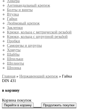
Анкера
Антивандальный крепеж
Болты и винты
Втулка
Гайки
Дюймовый крепеж
Заклепки
Крюки, кольца с метрической резьбой
Крюки, кольца с шурупной резьбой
Пробки
Саморезы и шурупы
Хомуты
Шайбы
Шпильки
Шплинты
Шпонка
Главная
»
Нержавеющий крепеж
»
Гайка
DIN 431
в корзину
Корзина покупок
Перейти в корзину
Продолжить покупки