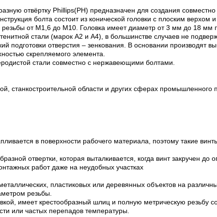
зную отвёртку Phillips(PH) предназначен для создания совместно 
струкция болта состоит из конической головки с плоским верхом и
езьбы от М1,6 до М10. Головка имеет диаметр от 3 мм до 18 мм п
устенитной стали (марок А2 и А4), в большинстве случаев не подв
кий подготовки отверстия – зенкования. В основании производят в
рхностью скрепляемого элемента.
леродистой стали совместно с нержавеющими болтами.
ой, станкостроительной области и других сферах промышленного п
апливается в поверхности рабочего материала, поэтому такие винт
разной отвертки, которая выталкивается, когда винт закручен до 
монтажных работ даже на неудобных участках
металлических, пластиковых или деревянных объектов на различны
аметром резьбы.
вкой, имеет крестообразный шлиц и полную метрическую резьбу со
сти или частых перепадов температуры.