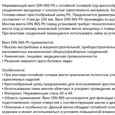
Нержавеющий винт DIN 965 Ph с потайной головкой под крестообра
соединения заподлицо с плоскостью скрепляемого материала. Кон
Головка имеет крестообразный шлиц Ph. Предлагаются диаметры р
составляет от 3 мм до 100 мм. Винт DIN 965 Ph произведён из а
Монтаж винта DIN 965 Ph перед установкой требует технологичес
места под установку конической головки винта заподлицо с пове
При монтаже соединений запрещается использовать гайки из уг
Винт DIN 965 Ph применяется:
• Высоко востребован в машиностроительной, приборостроительн
малозаметных механических сборных/разборных соединений
• Химическая, пищевая, медицинская промышленности
• Решение широкого круга бытовых задач
Особенности:
• При монтаже потайная головка винта практически полностью ут
скрепляемых изделий
• Крестообразный шлиц предназначен для использования крестооб
• Использование таких винтов облегчает и ускоряет проведение 
• Материал: Нержавеющая сталь А2 и А4
• Область применения: Винт DIN 965 используется для фиксации 
подготовленное глухое отверстие с соответствующим шагом и ди
• Описание и особенности: Данный метиз обладает потайной голо
коррозии и может использоваться в условиях повышенной влажно