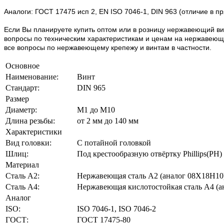
Аналоги: ГОСТ 17475 исп 2, EN ISO 7046-1, DIN 963 (отличие в 
Если Вы планируете купить оптом или в розницу нержавеющий вин
вопросы по техническим характеристикам и ценам на нержавеющий
все вопросы по нержавеющему крепежу и винтам в частности.
Основное
Наименование:
Винт
Стандарт:
DIN 965
Размер
Диаметр:
М1 до М10
Длина резьбы:
от 2 мм до 140 мм
Характеристики
Вид головки:
С потайной головкой
Шлиц:
Под крестообразную отвёртку Phillips(PH)
Материал
Сталь А2:
Нержавеющая сталь А2 (аналог 08Х18Н10
Сталь A4:
Нержавеющая кислотостойкая сталь A4 (
Аналог
ISO:
ISO 7046-1, ISO 7046-2
ГОСТ:
ГОСТ 17475-80