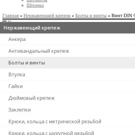
Шпонка
Главная
»
Нержавеющий крепеж
»
Болты и винты
»
Винт DIN 
Категории
Нержавеющий крепеж
Анкера
Антивандальный крепеж
Болты и винты
Втулка
Гайки
Дюймовый крепеж
Заклепки
Крюки, кольца с метрической резьбой
Крюки, кольца с шурупной резьбой