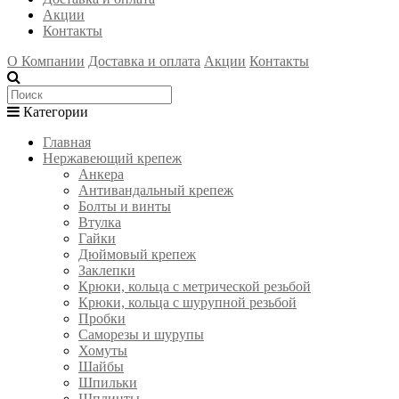
Акции
Контакты
О Компании
Доставка и оплата
Акции
Контакты
Категории
Главная
Нержавеющий крепеж
Анкера
Антивандальный крепеж
Болты и винты
Втулка
Гайки
Дюймовый крепеж
Заклепки
Крюки, кольца с метрической резьбой
Крюки, кольца с шурупной резьбой
Пробки
Саморезы и шурупы
Хомуты
Шайбы
Шпильки
Шплинты