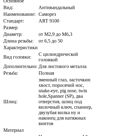
Основное
Вид:
Антивандальный
Наименование:
Саморез
Стандарт:
ART 9100
Размер
Диаметр:
от М2,9 до М6,3
Длина резьбы:
от 6,5 до 50
Характеристики
С цилиндрической
Вид головки:
головкой
Дополнительно:
Для листового металла
Резьба:
Полная
змеиный глаз, ласточкин
хвост, поросячий нос,
snake-eye, pig nose, twin
hole,Spanner (SP), два
Шлиц:
отверстия, шлиц под
вилочный ключ, спаннер,
двузубая вилка ну и
наконец для натяжных
винтов
Материал