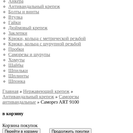
Анкера
Антивандальный крепеж
Болты и винты
Втулка
Гайки
Дюймовый крепеж
Заклепки
Крюки, кольца с метрической резьбой
Крюки, кольца с шурупной резьбой
Пробки
Саморезы и шурупы
Хомуты
Шайбы
Шпильки
Шплинты
Шпонка
Главная
»
Нержавеющий крепеж
»
Антивандальный крепеж
»
Саморезы
антивандальные
»
Саморез ART 9100
в корзину
Корзина покупок
Перейти в корзину
Продолжить покупки